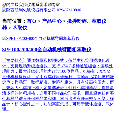
您的专属实验仪器系统采购专家
029-87410846
当前位置：
首页
>
产品中心
>
搅拌粉碎、萃取仪
器
>
萃取仪
SPE100/200/400全自动机械臂固相萃取仪
【主要特点】通道数量和控制模式：仪器主机采用模块化设
计，支持现场升级通道数，支持1/2/4/8多种通道组合；连续处
理能力：最大连续处理能力超过100位样品；机械臂：X/Y/Z
三维机械臂设计，采用双螺旋滚珠丝杆，兼顾灵活移动与精准
定位；样品泵：取样精准、耐溶剂腐蚀、具有较高抗压力，而
且兼容大小体积上样；定量储液环：针对小体积样品，提供灵
活多样的体积规格，适用不同样品处理要求，而且避免任何溶
剂和样品进入任何样品泵和阀，对后者没有任何交叉污染；样
品针：核心配件之一，功能高度集成，可用于液体通道、气体
通...