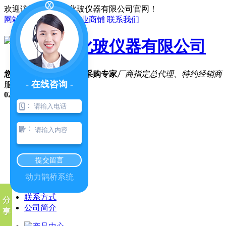
欢迎访问陕西凯利化玻仪器有限公司官网！
网站地图
在线留言
企业商铺
联系我们
您的专属实验仪器系统采购专家
厂商指定总代理、特约经销商
- 在线咨询 -
服务咨询热线
029-87410846
：
网站首页
合作伙伴
：
产品中心
经典案例
售后服务
提交留言
荣誉资质
公司新闻
动力鹊桥系统
关于我们
联系方式
公司简介