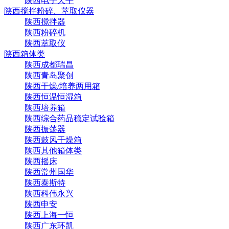
陕西电子天平
陕西搅拌粉碎、萃取仪器
陕西搅拌器
陕西粉碎机
陕西萃取仪
陕西箱体类
陕西成都瑞昌
陕西青岛聚创
陕西干燥/培养两用箱
陕西恒温恒湿箱
陕西培养箱
陕西综合药品稳定试验箱
陕西振荡器
陕西鼓风干燥箱
陕西其他箱体类
陕西摇床
陕西常州国华
陕西泰斯特
陕西科伟永兴
陕西申安
陕西上海一恒
陕西广东环凯