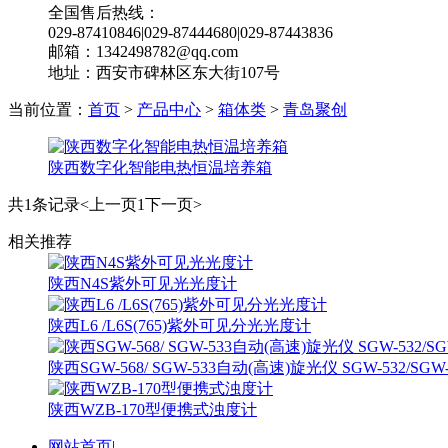
全国售后热线：
029-87410846|029-87444680|029-87443836
邮箱：1342498782@qq.com
地址：西安市碑林区东大街107号
当前位置：
首页
>
产品中心
>
箱体类
>
青岛聚创
陕西数字化智能电热恒温培养箱
共1条记录
<上一页
1
下一页>
相关推荐
陕西N4S紫外可见光光度计
陕西L6 /L6S(765)紫外可见分光光度计
陕西SGW-568/ SGW-533自动(高速)旋光仪 SGW-532/S
陕西WZB-170型便携式浊度计
网站首页
|