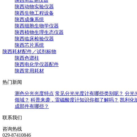
陕西M监测仪器
陕西动物实验仪器
陕西生物工程设备
陕西成像系统
陕西细胞生物学仪器
陕西植物生理生态仪器
陕西临床检验仪器
陕西芯片系统
陕西耗材配件／试剂标物
陕西色谱柱
陕西电化学仪器配件
陕西常用耗材
热门新闻
测色分光光度特点
常见分光光度计有哪些类别呢？
分光
领域？
科普来袭，雷磁酸度计知识你都了解吗？
凯利化
成部件有哪些？
联系我们
咨询热线
029-87410846