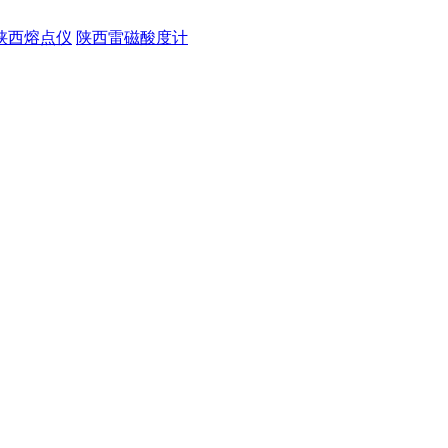
陕西熔点仪
陕西雷磁酸度计