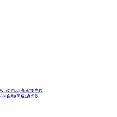
GW-531自动(高速)旋光仪