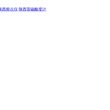
陕西熔点仪
陕西雷磁酸度计