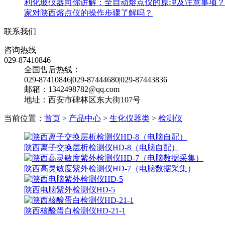
利化玻仪器向你讲解：全自动熔点仪的原理及注意事项？
家对陕西熔点仪的操作步骤了解吗？
联系我们
咨询热线
029-87410846
全国售后热线：
029-87410846|029-87444680|029-87443836
邮箱：1342498782@qq.com
地址：西安市碑林区东大街107号
当前位置：
首页
>
产品中心
>
生化仪器类
>
检测仪
陕西离子交换层析检测仪HD-8（电脑自配）
陕西高灵敏度紫外检测仪HD-7（电脑数据采集）
陕西电脑紫外检测仪HD-5
陕西核酸蛋白检测仪HD-21-1