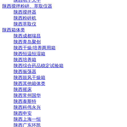
陕西电子天平
陕西搅拌粉碎、萃取仪器
陕西搅拌器
陕西粉碎机
陕西萃取仪
陕西箱体类
陕西成都瑞昌
陕西青岛聚创
陕西干燥/培养两用箱
陕西恒温恒湿箱
陕西培养箱
陕西综合药品稳定试验箱
陕西振荡器
陕西鼓风干燥箱
陕西其他箱体类
陕西摇床
陕西常州国华
陕西泰斯特
陕西科伟永兴
陕西申安
陕西上海一恒
陕西广东环凯