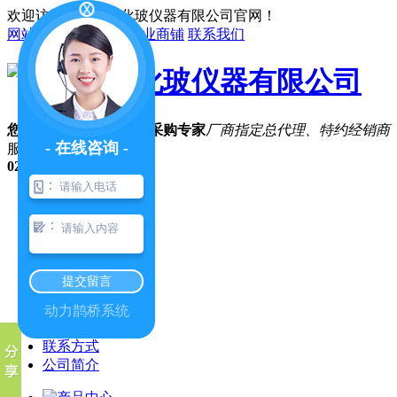
欢迎访问陕西凯利化玻仪器有限公司官网！
网站地图
在线留言
企业商铺
联系我们
您的专属实验仪器系统采购专家
厂商指定总代理、特约经销商
- 在线咨询 -
服务咨询热线
029-87410846
：
网站首页
合作伙伴
：
产品中心
经典案例
售后服务
提交留言
荣誉资质
公司新闻
动力鹊桥系统
关于我们
联系方式
公司简介