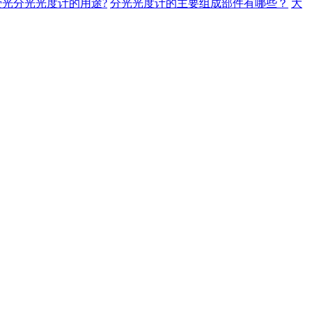
荧光分光光度计的用途?
分光光度计的主要组成部件有哪些？
大